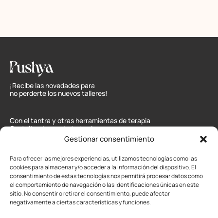
¡Recibe las novedades para
no perderte los nuevos talleres!
Con el tantra y otras herramientas de terapia
Gestalt quiero guiarte hacia una mayor
comprensión de ti mismo/a y tus relaciones.
Gestionar consentimiento
Mapa web:
Inicio
,
Soy
,
Servicios
,
Calendario
,
Para ofrecer las mejores experiencias, utilizamos tecnologías como las
Blog
,
Contacto
cookies para almacenar y/o acceder a la información del dispositivo. El
consentimiento de estas tecnologías nos permitirá procesar datos como
Sexo Tantrico:
el comportamiento de navegación o las identificaciones únicas en este
Contactar
Granada, Sevilla,
sitio. No consentir o retirar el consentimiento, puede afectar
Jaén y Cádiz
negativamente a ciertas características y funciones.