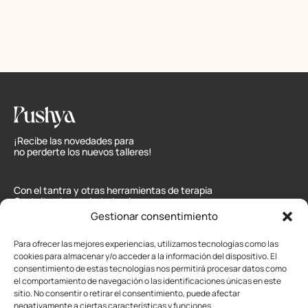
¡Recibe las novedades para
no perderte los nuevos talleres!
Con el tantra y otras herramientas de terapia
Gestalt quiero guiarte hacia una mayor
comprensión de ti mismo/a y tus relaciones.
Gestionar consentimiento
Mapa web:
Inicio
,
Soy
,
Servicios
,
Calendario
,
Para ofrecer las mejores experiencias, utilizamos tecnologías como las
Blog
,
Contacto
cookies para almacenar y/o acceder a la información del dispositivo. El
consentimiento de estas tecnologías nos permitirá procesar datos como
Sexo Tantrico:
el comportamiento de navegación o las identificaciones únicas en este
Contactar
Granada, Sevilla,
sitio. No consentir o retirar el consentimiento, puede afectar
Jaén y Cádiz
negativamente a ciertas características y funciones.