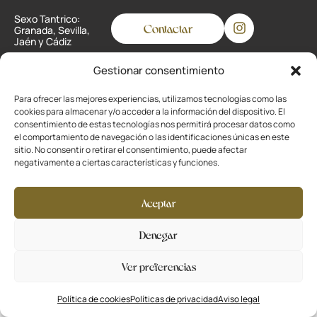
Sexo Tantrico:
Contactar
Granada, Sevilla,
Jaén y Cádiz
Gestionar consentimiento
Privacidad
Para ofrecer las mejores experiencias, utilizamos tecnologías como las
cookies para almacenar y/o acceder a la información del dispositivo. El
Cookies
consentimiento de estas tecnologías nos permitirá procesar datos como
el comportamiento de navegación o las identificaciones únicas en este
Aviso legal
sitio. No consentir o retirar el consentimiento, puede afectar
negativamente a ciertas características y funciones.
Desarrollado por
La Ola Buena
Aceptar
Denegar
Ver preferencias
Política de cookies
Políticas de privacidad
Aviso legal