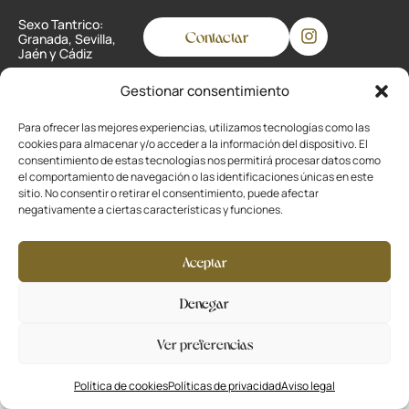
Sexo Tantrico:
Contactar
Granada, Sevilla,
Jaén y Cádiz
Gestionar consentimiento
Privacidad
Para ofrecer las mejores experiencias, utilizamos tecnologías como las
cookies para almacenar y/o acceder a la información del dispositivo. El
Cookies
consentimiento de estas tecnologías nos permitirá procesar datos como
el comportamiento de navegación o las identificaciones únicas en este
Aviso legal
sitio. No consentir o retirar el consentimiento, puede afectar
negativamente a ciertas características y funciones.
Desarrollado por
La Ola Buena
Aceptar
Denegar
Ver preferencias
Política de cookies
Políticas de privacidad
Aviso legal