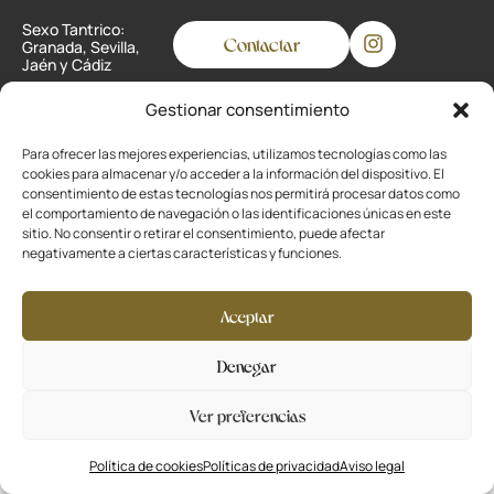
Sexo Tantrico:
Contactar
Granada, Sevilla,
Jaén y Cádiz
Gestionar consentimiento
Privacidad
Para ofrecer las mejores experiencias, utilizamos tecnologías como las
cookies para almacenar y/o acceder a la información del dispositivo. El
Cookies
consentimiento de estas tecnologías nos permitirá procesar datos como
el comportamiento de navegación o las identificaciones únicas en este
Aviso legal
sitio. No consentir o retirar el consentimiento, puede afectar
negativamente a ciertas características y funciones.
Desarrollado por
La Ola Buena
Aceptar
Denegar
Ver preferencias
Política de cookies
Políticas de privacidad
Aviso legal