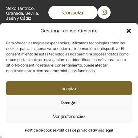
Sexo Tantrico:
Contactar
Granada, Sevilla,
Jaén y Cádiz
Gestionar consentimiento
Privacidad
Para ofrecer las mejores experiencias, utilizamos tecnologías como las
cookies para almacenar y/o acceder a la información del dispositivo. El
Cookies
consentimiento de estas tecnologías nos permitirá procesar datos como
el comportamiento de navegación o las identificaciones únicas en este
Aviso legal
sitio. No consentir o retirar el consentimiento, puede afectar
negativamente a ciertas características y funciones.
Desarrollado por
La Ola Buena
Aceptar
Denegar
Ver preferencias
Política de cookies
Políticas de privacidad
Aviso legal