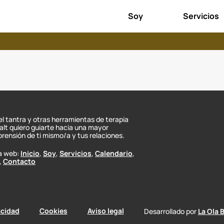
Soy
Servicios
el tantra y otras herramientas de terapia
alt quiero guiarte hacia una mayor
rensión de ti mismo/a y tus relaciones.
a web:
Inicio
,
Soy
,
Servicios
,
Calendario
,
,
Contacto
acidad
Cookies
Aviso legal
Desarrollado por
La Ola 