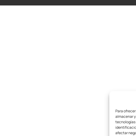
Para ofrecer
almacenar y/
tecnologías
identificaci
afectar nega