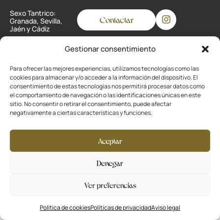
Sexo Tantrico:
Contactar
Granada, Sevilla,
Jaén y Cádiz
Gestionar consentimiento
Privacidad
Para ofrecer las mejores experiencias, utilizamos tecnologías como las
cookies para almacenar y/o acceder a la información del dispositivo. El
Cookies
consentimiento de estas tecnologías nos permitirá procesar datos como
el comportamiento de navegación o las identificaciones únicas en este
Aviso legal
sitio. No consentir o retirar el consentimiento, puede afectar
negativamente a ciertas características y funciones.
Desarrollado por
La Ola Buena
Aceptar
Denegar
Ver preferencias
Política de cookies
Políticas de privacidad
Aviso legal