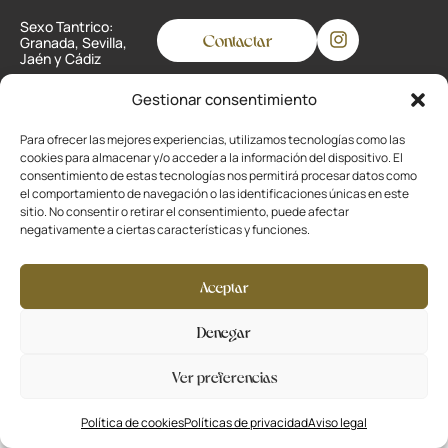
Sexo Tantrico:
Contactar
Granada, Sevilla,
Jaén y Cádiz
Gestionar consentimiento
Privacidad
Para ofrecer las mejores experiencias, utilizamos tecnologías como las
cookies para almacenar y/o acceder a la información del dispositivo. El
Cookies
consentimiento de estas tecnologías nos permitirá procesar datos como
el comportamiento de navegación o las identificaciones únicas en este
Aviso legal
sitio. No consentir o retirar el consentimiento, puede afectar
negativamente a ciertas características y funciones.
Desarrollado por
La Ola Buena
Aceptar
Denegar
Ver preferencias
Política de cookies
Políticas de privacidad
Aviso legal