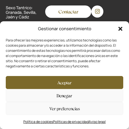
Sexo Tantrico:
Contactar
Granada, Sevilla,
Jaén y Cádiz
Gestionar consentimiento
Privacidad
Para ofrecer las mejores experiencias, utilizamos tecnologías como las
cookies para almacenar y/o acceder a la información del dispositivo. El
Cookies
consentimiento de estas tecnologías nos permitirá procesar datos como
el comportamiento de navegación o las identificaciones únicas en este
Aviso legal
sitio. No consentir o retirar el consentimiento, puede afectar
negativamente a ciertas características y funciones.
Desarrollado por
La Ola Buena
Aceptar
Denegar
Ver preferencias
Política de cookies
Políticas de privacidad
Aviso legal