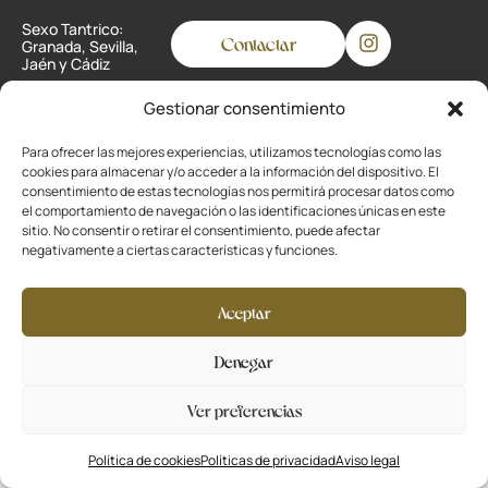
Sexo Tantrico:
Contactar
Granada, Sevilla,
Jaén y Cádiz
Gestionar consentimiento
Privacidad
Para ofrecer las mejores experiencias, utilizamos tecnologías como las
cookies para almacenar y/o acceder a la información del dispositivo. El
Cookies
consentimiento de estas tecnologías nos permitirá procesar datos como
el comportamiento de navegación o las identificaciones únicas en este
Aviso legal
sitio. No consentir o retirar el consentimiento, puede afectar
negativamente a ciertas características y funciones.
Desarrollado por
La Ola Buena
Aceptar
Denegar
Ver preferencias
Política de cookies
Políticas de privacidad
Aviso legal