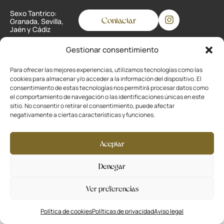
Sexo Tantrico:
Contactar
Granada, Sevilla,
Jaén y Cádiz
Gestionar consentimiento
Privacidad
Para ofrecer las mejores experiencias, utilizamos tecnologías como las
cookies para almacenar y/o acceder a la información del dispositivo. El
Cookies
consentimiento de estas tecnologías nos permitirá procesar datos como
el comportamiento de navegación o las identificaciones únicas en este
Aviso legal
sitio. No consentir o retirar el consentimiento, puede afectar
negativamente a ciertas características y funciones.
Desarrollado por
La Ola Buena
Aceptar
Denegar
Ver preferencias
Política de cookies
Políticas de privacidad
Aviso legal