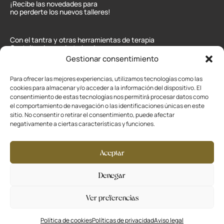
¡Recibe las novedades para
no perderte los nuevos talleres!
Con el tantra y otras herramientas de terapia
Gestalt quiero guiarte hacia una mayor
comprensión de ti mismo/a y tus relaciones.
Gestionar consentimiento
Mapa web:
Inicio
,
Soy
,
Servicios
,
Calendario
,
Para ofrecer las mejores experiencias, utilizamos tecnologías como las
Blog
,
Contacto
cookies para almacenar y/o acceder a la información del dispositivo. El
consentimiento de estas tecnologías nos permitirá procesar datos como
Sexo Tantrico:
el comportamiento de navegación o las identificaciones únicas en este
Contactar
Granada, Sevilla,
sitio. No consentir o retirar el consentimiento, puede afectar
Jaén y Cádiz
negativamente a ciertas características y funciones.
Aceptar
Privacidad
Cookies
Denegar
Aviso legal
Ver preferencias
Desarrollado por
La Ola Buena
Política de cookies
Políticas de privacidad
Aviso legal